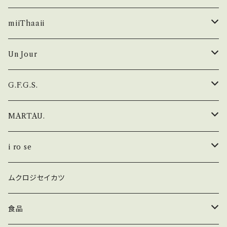
wear
miiThaaii
チュニック・ワンピース
スカーフ・ソックス
wear
Un Jour
トップス
スカーフ
スカート
バッグ
bag
シューズ
G.F.G.S.
サロペット
ソックス
シャツ・ブラウス
スリッポン
i ro se × Un Jour
crew nack
MARTAU.
ボトム
チュニック
レースアップ
fog linen work × Un Jour
boat neck
Slell bag
i ro se
ジャケット・コート
空間・フレグランススプレー
naval
seamless
ムクロジセイカツ
smartphone case
トップス
relax boat neck
食品