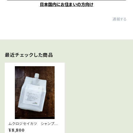
日本国内にお住まいの方向け
通報する
最近チェックした商品
ムクロジセイカツ シャンプー
詰替 1L
¥8,800