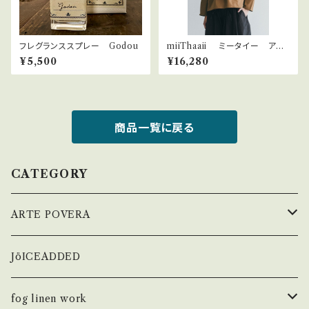
フレグランススプレー Godou
miiThaaii ミータイー アカ
ッシュ シャツ
¥5,500
¥16,280
商品一覧に戻る
CATEGORY
ARTE POVERA
ATPOVA
JöICEADDED
ARTE POVERA
fog linen work