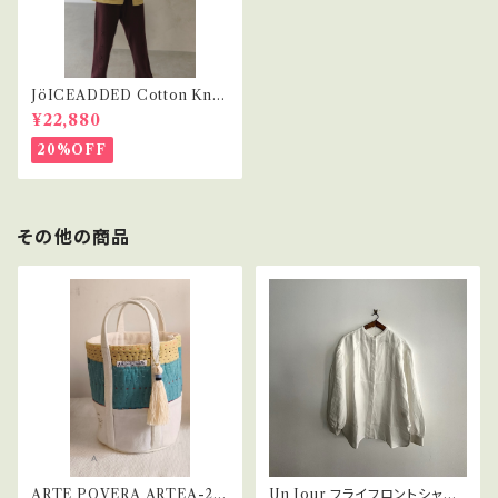
JöICEADDED Cotton Knit
Sweater
¥22,880
20%OFF
その他の商品
ARTE POVERA ARTEA-26
Un Jour フライフロントシャ