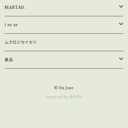
サロペット
ソックス
シャツ・ブラウス
スリッポン
i ro se × Un Jour
crew nack
MARTAU.
ボトム
チュニック
レースアップ
fog linen work × Un Jour
boat neck
Slell bag
i ro se
ジャケット・コート
空間・フレグランススプレー
naval
seamless
ムクロジセイカツ
smartphone case
トップス
relax boat neck
食品
ボトム
moku
ハーブティー
© Un Jour
ハーブティー
limited
オリーブオイル
Powered by
渡り鳥コーヒー