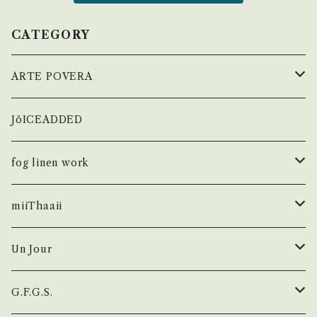
CATEGORY
ARTE POVERA
ATPOVA
JöICEADDED
ARTE POVERA
fog linen work
wear
miiThaaii
チュニック・ワンピース
スカーフ・ソックス
wear
Un Jour
トップス
スカーフ
スカート
バッグ
bag
シューズ
G.F.G.S.