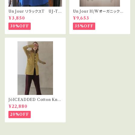
Un Jour リラックスT UJ-T0
Un Jour H/Wオーガニックコッ
01
トン ヘンリーネック
¥3,850
¥9,653
30%OFF
35%OFF
JöICEADDED Cotton Knit
Sweater
¥22,880
20%OFF